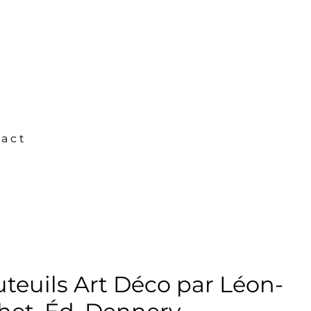
act
uteuils Art Déco par Léon-