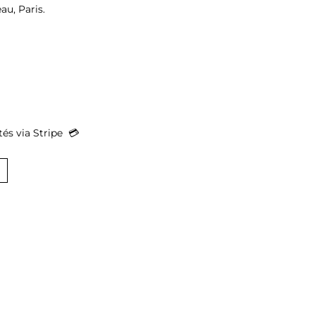
au, Paris.
s via Stripe  
💳︎