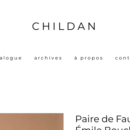
CHILDAN
talogue
archives
à propos
cont
Paire de Fa