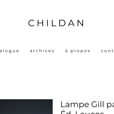
CHILDAN
talogue
archives
à propos
cont
Lampe Gill p