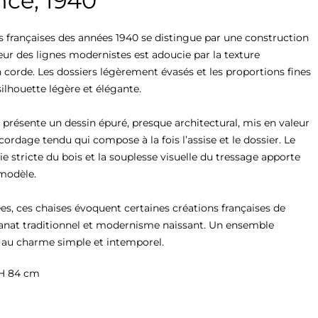
nce, 1940
s françaises des années 1940 se distingue par une construction 
ueur des lignes modernistes est adoucie par la texture 
corde. Les dossiers légèrement évasés et les proportions fines 
lhouette légère et élégante.

 présente un dessin épuré, presque architectural, mis en valeur 
cordage tendu qui compose à la fois l’assise et le dossier. Le 
e stricte du bois et la souplesse visuelle du tressage apporte 
modèle.

nées, ces chaises évoquent certaines créations françaises de 
sanat traditionnel et modernisme naissant. Un ensemble 
, au charme simple et intemporel.
H 84 cm
