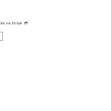
s via Stripe  
💳︎