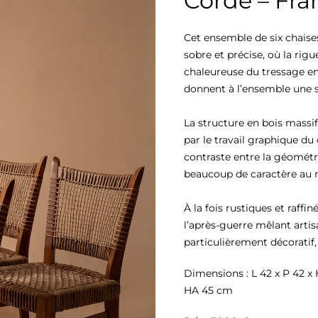
Corde – Fra
Cet ensemble de six chaise
sobre et précise, où la rig
chaleureuse du tressage en 
donnent à l’ensemble une si
La structure en bois massif
par le travail graphique du 
contraste entre la géométri
beaucoup de caractère au 
À la fois rustiques et raffi
l’après-guerre mêlant arti
particulièrement décoratif
Dimensions : L 42 x P 42 x 
HA 45 cm 