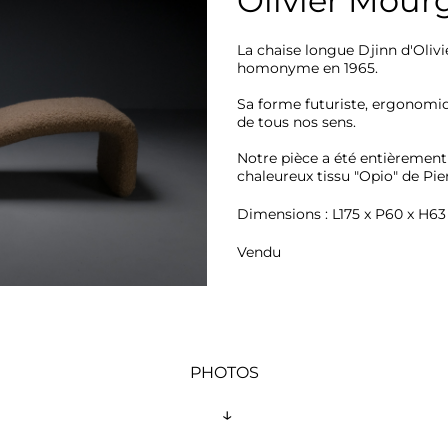
Olivier Mour
La chaise longue Djinn d'Olivi
homonyme en 1965.

Sa forme futuriste, ergonomiqu
de tous nos sens.

Notre pièce a été entièrement r
chaleureux tissu "Opio" de Pier
Dimensions : L175 x P60 x H6
Vendu
PHOTOS
 ↓