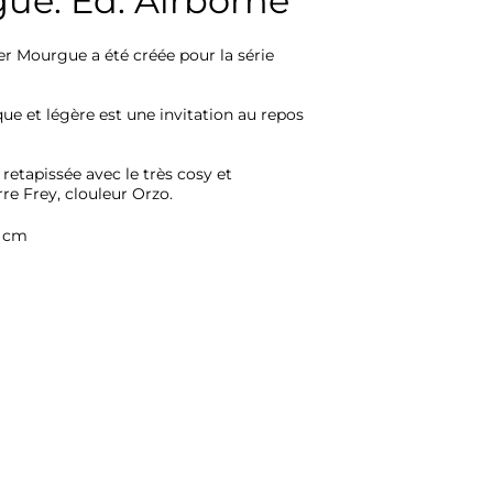
gue. Éd. Airborne
er Mourgue a été créée pour la série 
e et légère est une invitation au repos 
etapissée avec le très cosy et 
re Frey, clouleur Orzo. 
3 cm