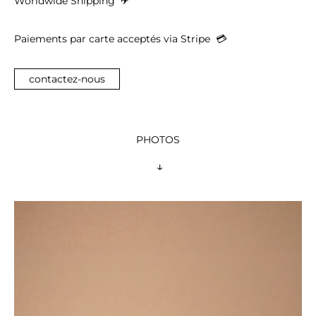
Worldwide Shipping 
 ✈︎
Paiements par carte acceptés via Stripe  
💳︎
contactez-nous
PHOTOS
 ↓